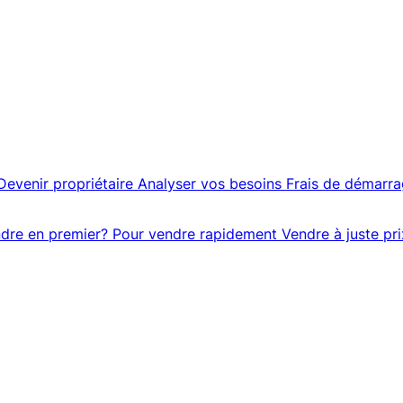
Devenir propriétaire
Analyser vos besoins
Frais de démarr
dre en premier?
Pour vendre rapidement
Vendre à juste pri